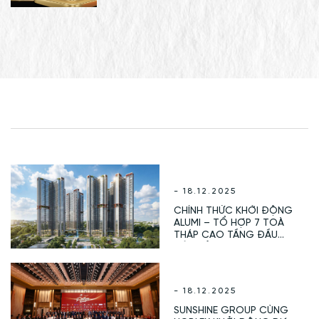
NĂM” TẠI FCHOICE 2025
- 18.12.2025
CHÍNH THỨC KHỞI ĐỘNG
ALUMI – TỔ HỢP 7 TOÀ
THÁP CAO TẦNG ĐẦU
TIÊN CỦA ALLUVIA CITY,
VỚI SỰ ĐỒNG HÀNH CỦA
TỔNG ĐẠI LÝ PHÂN PHỐI
NOBLEX
- 18.12.2025
SUNSHINE GROUP CÙNG