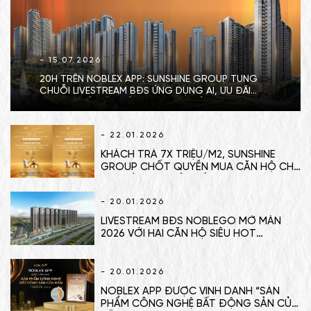
- 15.07.2026
20H TRÊN NOBLEX APP: SUNSHINE GROUP TUNG
CHUỖI LIVESTREAM BĐS ỨNG DỤNG AI, ƯU ĐÃI
ĐỘC QUYỀN LÊN TỚI 400 TRIỆU ĐỒNG/CĂN
- 22.01.2026
KHÁCH TRẢ 7X TRIỆU/M2, SUNSHINE
GROUP CHỐT QUYỀN MUA CĂN HỘ CHỈ
6X TRIỆU/M2 TRÊN SÓNG LIVESTREAM
20/1
- 20.01.2026
LIVESTREAM BĐS NOBLEGO MỞ MÀN
2026 VỚI HAI CĂN HỘ SIÊU HOT
SUNSHINE LEGEND CITY
- 20.01.2026
NOBLEX APP ĐƯỢC VINH DANH “SẢN
PHẨM CÔNG NGHỆ BẤT ĐỘNG SẢN CỦA