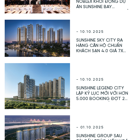
NOBLEX KHỞI ĐỘNG DỰ
ÁN SUNSHINE BAY
RETREAT VUNG TAU – TỔ
HỢP NGHỈ DƯỠNG PHỨC
HỢP INTEGRATED
RESORT 5 SAO THẾ HỆ
- 10.10.2025
MỚI
SUNSHINE SKY CITY RA
HÀNG CĂN HỘ CHUẨN
KHÁCH SẠN 4.0 GIÁ 7X
TRIỆU/M²
- 10.10.2025
SUNSHINE LEGEND CITY
LẬP KỶ LỤC MỚI VỚI HƠN
5.000 BOOKING ĐỢT 2
NGAY KHI RA MẮT 6 THÁP
TRUNG TÂM
- 01.10.2025
SUNSHINE GROUP SAU