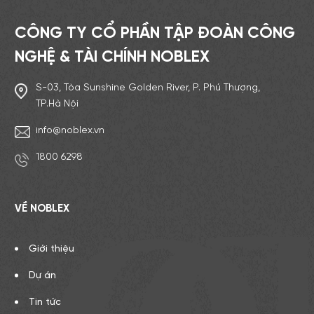
CÔNG TY CỔ PHẦN TẬP ĐOÀN CÔNG
NGHỆ & TÀI CHÍNH NOBLEX
S-03, Tòa Sunshine Golden River, P. Phú Thượng,
TP.Hà Nội
info@noblex.vn
1800 6298
VỀ NOBLEX
Giới thiệu
Dự án
Tin tức