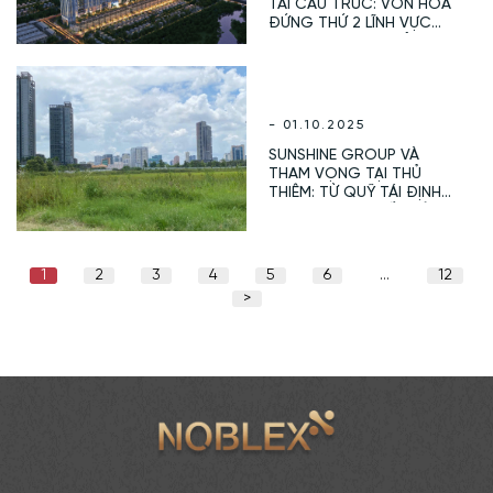
TÁI CẤU TRÚC: VỐN HOÁ
ĐỨNG THỨ 2 LĨNH VỰC
BĐS, LỢI NHUẬN CẢ NĂM
ƯỚC ĐẠT 14.000 TỶ,
VƯỢT XA MỤC TIÊU CỦA
ĐHCĐ
- 01.10.2025
SUNSHINE GROUP VÀ
THAM VỌNG TẠI THỦ
THIÊM: TỪ QUỸ TÁI ĐỊNH
CƯ 3.790 CĂN ĐẾN SIÊU
DỰ ÁN ECO SMART CITY
20.000 TỶ ĐỒNG
1
2
3
4
5
6
…
12
>